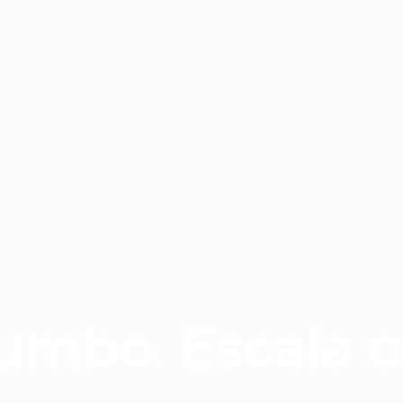
umbo. Escala c