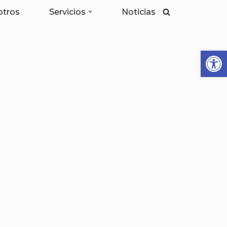
otros
Servicios
Noticias
Abrir