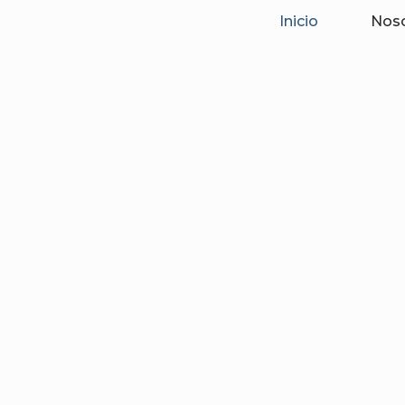
Inicio
Nos